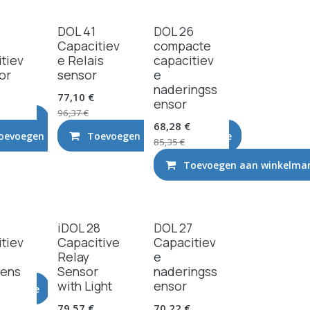
DOL 41
DOL 26
R
Capacitiev
compacte
tiev
e Relais
capacitiev
or
sensor
e
naderingss
77,10
€
ensor
96,37
€
elmandje
68,28
€
oevoegen aan winkelmandje
Toevoegen aan winkelmandje
85,35
€
Toevoegen aan winkelma
8
iDOL 28
DOL 27
tiev
Capacitive
Capacitiev
Relay
e
sens
Sensor
naderingss
with Light
ensor
elmandje
79,57
€
70,22
€