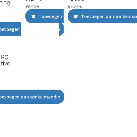
ting
99,46
€
87,77
€
Toevoegen aan winkelmandje
Toevoegen aan winkelma
oevoegen aan winkelmandje
4RG
tive
r
elmandje
oevoegen aan winkelmandje