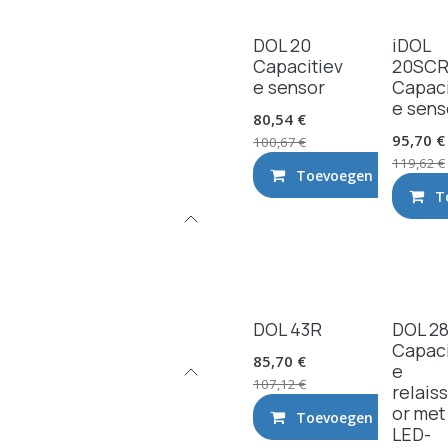
DOL 20
iDOL
Capacitiev
20SC
e sensor
Capaci
e sens
80,54
€
95,70
€
100,67
€
119,62
€
Toevoegen aan wink
T
DOL 43R
DOL 2
Capaci
85,70
€
e
107,12
€
relais
or met
Toevoegen aan wink
LED-