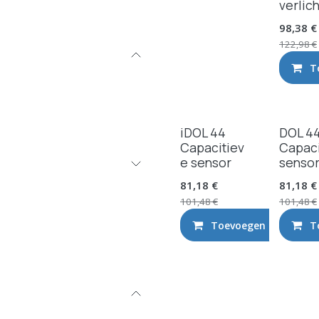
verlich
98,38
€
122,98
€
T
iDOL 44
DOL 4
Capacitiev
Capaci
e sensor
senso
81,18
€
81,18
€
101,48
€
101,48
€
Toevoegen aan wink
T