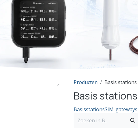
Producten
Basis station
Basis station
Basisstations
SIM-gateways