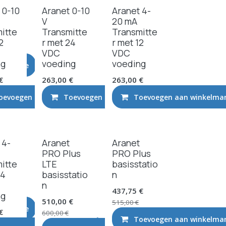
 0-10
Aranet 0-10
Aranet 4-
V
20 mA
itte
Transmitte
Transmitte
2
r met 24
r met 12
VDC
VDC
ng
voeding
voeding
elmandje
€
263,00
€
263,00
€
oevoegen aan winkelmandje
Toevoegen aan winkelmandje
Toevoegen aan winkelma
Nieuw!
 4-
Aranet
Aranet
PRO Plus
PRO Plus
itte
LTE
basisstatio
24
basisstatio
n
n
437,75
€
ng
510,00
€
515,00
€
elmandje
€
600,00
€
Toevoegen aan winkelma