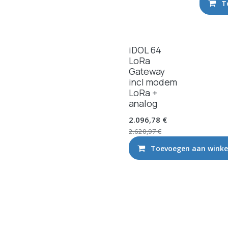
T
Nieuw!
iDOL 64
LoRa
Gateway
incl modem
LoRa +
analog
2.096,78
€
2.620,97
€
Toevoegen aan wink