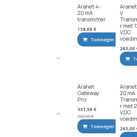
Aranet 4-
Aranet
20 mA
V
transmitter
Transm
r met 1
158,00
€
VDC
voedi
Toevoegen aan wink
263,00
T
Nieuw!
Aranet
Aranet
Gateway
20 mA
Pro
Transm
r met 
331,50
€
VDC
390,00
€
voedi
Toevoegen aan wink
263,00