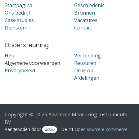
Startpagina
Geschiedenis
Ons bedrijf
Bronnen
Case studies
Vacatures
Diensten
Contact
Ondersteuning
Help
Verzending
Algemene voorwaarden
Retouren
Privacybeleid
Druk op
Afdelingen
Copyright © 2026 Advanced Measuring Instruments
BV
Aangeboden door
- De #1
Open source e-commerce