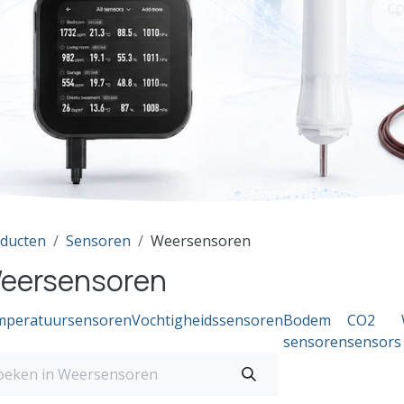
ducten
Sensoren
Weersensoren
eersensoren
mperatuursensoren
Vochtigheidssensoren
Bodem
CO2
sensoren
sensors