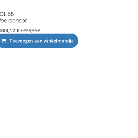
OL 58
eersensor
.383,12
€
1.728,90
€
Toevoegen aan winkelmandje