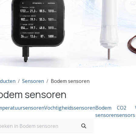
ducten
Sensoren
Bodem sensoren
odem sensoren
mperatuursensoren
Vochtigheidssensoren
Bodem
CO2
sensoren
sensors