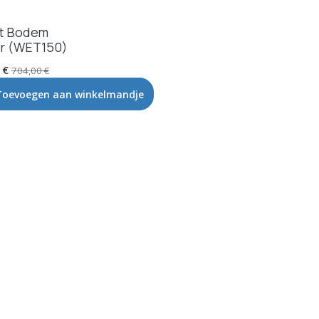
t Bodem
r (WET150)
€
704,00
€
Toevoegen aan winkelmandje