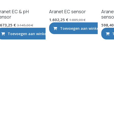
ranet EC & pH
Aranet EC sensor
Arane
ensor
senso
1.602,25
€
1.885,00
€
.673,25
€
598,40
3.145,00
€
Toevoegen aan winkelmandje
Toevoegen aan winkelmandje