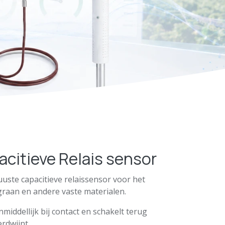
citieve Relais sensor
uste capacitieve relais­sensor voor het
graan en andere vaste materialen.
middellijk bij contact en schakelt terug
rdwijnt.