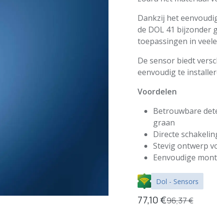
Dankzij het eenvoudi
de DOL 41 bijzonder ge
toepassingen in veel
De sensor biedt vers
eenvoudig te installer
Voordelen
Betrouwbare detec
graan
Directe schakelin
Stevig ontwerp v
Eenvoudige mont
Dol - Sensors
77,10
€
96,37
€