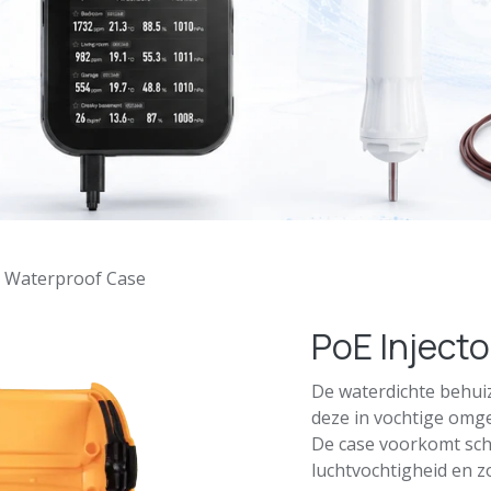
r Waterproof Case
PoE Inject
De waterdichte behui
deze in vochtige omg
De case voorkomt sch
luchtvochtigheid en zo