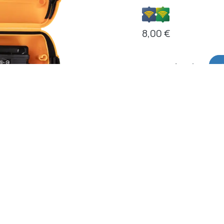
8,00
€
Documenten
Aranet_Datashe
poe_injector_ca