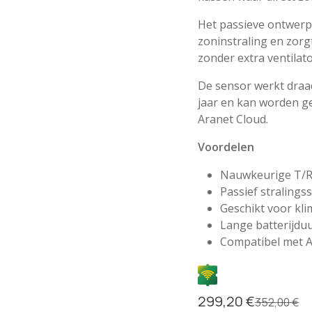
Het passieve ontwer
zoninstraling en zor
zonder extra ventilato
De sensor werkt draad
jaar en kan worden g
Aranet Cloud.
Voordelen
Nauwkeurige T/RH
Passief stralin
Geschikt voor kl
Lange batterijduur
Compatibel met A
299,20
€
352,00
€