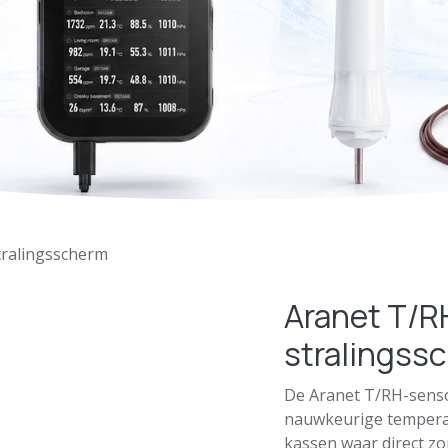
tralingsscherm
Aranet T/R
stralingss
De Aranet T/RH-senso
nauwkeurige temperat
kassen waar direct zon